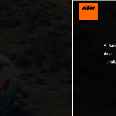
Al hac
almacen
anali