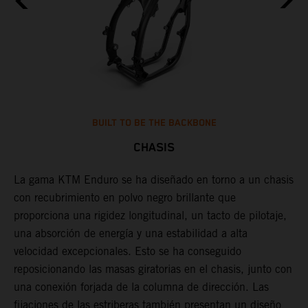
BUILT TO BE THE BACKBONE
CHASIS
s
La gama KTM Enduro se ha diseñado en torno a un chasis
U
s
con recubrimiento en polvo negro brillante que
d
proporciona una rigidez longitudinal, un tacto de pilotaje,
p
una absorción de energía y una estabilidad a alta
d
velocidad excepcionales. Esto se ha conseguido
e
reposicionando las masas giratorias en el chasis, junto con
c
una conexión forjada de la columna de dirección. Las
s
fijaciones de las estriberas también presentan un diseño
t