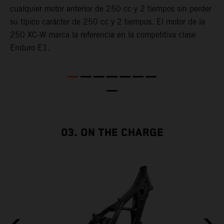
cualquier motor anterior de 250 cc y 2 tiempos sin perder
c
su típico carácter de 250 cc y 2 tiempos. El motor de la
m
250 XC-W marca la referencia en la competitiva clase
l
Enduro E1.
a
p
p
d
c
E
c
03. ON THE CHARGE
p
E
f