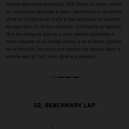
l
nuestra legendaria tecnología PDS ofrece un doble control
t
de compresión ajustable a mano, permitiendo a los pilotos
m
afinar la configuración a alta y baja velocidad en cuestión
a
de segundos. En el tren delantero, la horquilla es también
f
fácil de configurar gracias a unos mandos ajustables a
d
mano situados en el anclaje inferior y en el tapón superior
T
de la horquilla, haciendo que cambiar los ajustes sobre la
s
marcha sea tan fácil como girar el acelerador.
s
a
m
02. BENCHMARK LAP