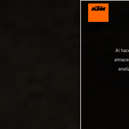
Al hac
almacen
anali