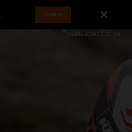
CHANGE
es