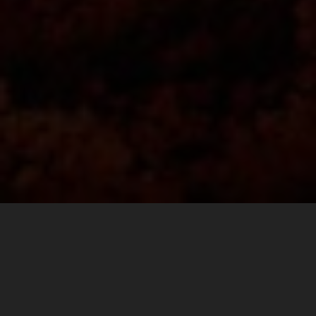
Finding the perfect balance between comfort and
durability goes a long way on race day. For the fast pace
walk to the ultimate spectator corner at Mugello, or the
long hike to Carl’s Dinner, to a VIP pit walk, or the after
party, KTM POWERWEAR REPLICA TEAM SHOES are