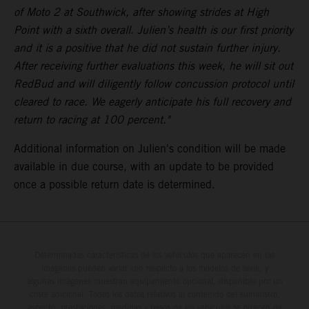
of Moto 2 at Southwick, after showing strides at High
Point with a sixth overall. Julien’s health is our first priority
and it is a positive that he did not sustain further injury.
After receiving further evaluations this week, he will sit out
RedBud and will diligently follow concussion protocol until
cleared to race. We eagerly anticipate his full recovery and
return to racing at 100 percent."
Additional information on Julien's condition will be made
available in due course, with an update to be provided
once a possible return date is determined.
Determinadas características de los vehículos que aparecen en las
imágenes pueden variar con respecto a los modelos de serie, y
algunas imágenes muestran equipamiento opcional, disponible por un
coste adicional. Todos los datos relativos al contenido del suministro,
aspecto, prestaciones, medidas y pesos de los vehículos se ofrecen de