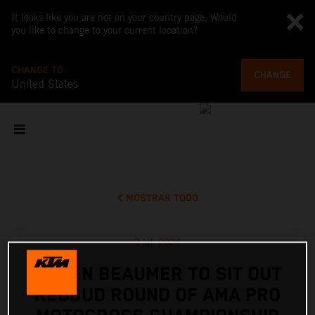
It looks like you are not on your country page. Would
you like to change to your current location?
CHANGE TO
CHANGE
United States
MOSTRAR TODO
3 jul. 2024
JULIEN BEAUMER TO SIT OUT
REDBUD ROUND OF AMA PRO