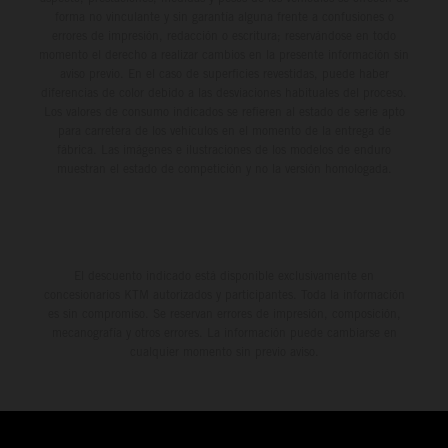
forma no vinculante y sin garantía alguna frente a confusiones o
errores de impresión, redacción o escritura; reservándose en todo
momento el derecho a realizar cambios en la presente información sin
aviso previo. En el caso de superficies revestidas, puede haber
diferencias de color debido a las desviaciones habituales del proceso.
Los valores de consumo indicados se refieren al estado de serie apto
para carretera de los vehículos en el momento de la entrega de
fábrica. Las imágenes e ilustraciones de los modelos de enduro
muestran el estado de competición y no la versión homologada.
El descuento indicado está disponible exclusivamente en
concesionarios KTM autorizados y participantes. Toda la información
es sin compromiso. Se reservan errores de impresión, composición,
mecanografía y otros errores. La información puede cambiarse en
cualquier momento sin previo aviso.