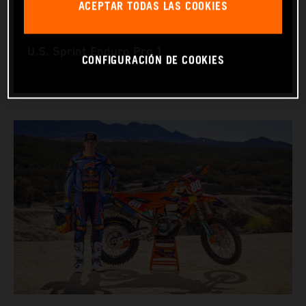
ACEPTAR TODAS LAS COOKIES
RACING BIKE: KTM 350 XC‑F
WORLD CHAMPIONSHIPS: GNCC XC1 Pro and
U.S. Sprint Enduro Pro 1
CONFIGURACIÓN DE COOKIES