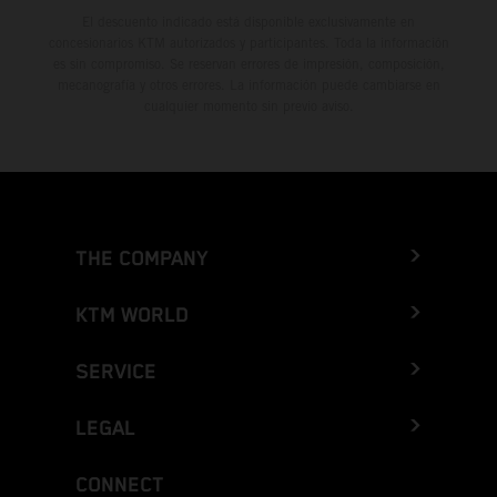
El descuento indicado está disponible exclusivamente en
concesionarios KTM autorizados y participantes. Toda la información
es sin compromiso. Se reservan errores de impresión, composición,
mecanografía y otros errores. La información puede cambiarse en
cualquier momento sin previo aviso.
THE COMPANY
KTM WORLD
SERVICE
LEGAL
CONNECT