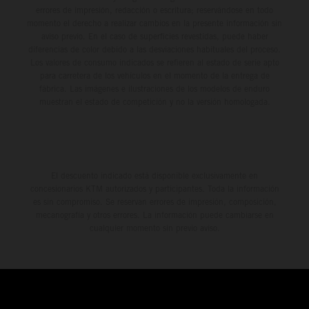
errores de impresión, redacción o escritura; reservándose en todo
momento el derecho a realizar cambios en la presente información sin
aviso previo. En el caso de superficies revestidas, puede haber
diferencias de color debido a las desviaciones habituales del proceso.
Los valores de consumo indicados se refieren al estado de serie apto
para carretera de los vehículos en el momento de la entrega de
fábrica. Las imágenes e ilustraciones de los modelos de enduro
muestran el estado de competición y no la versión homologada.
El descuento indicado está disponible exclusivamente en
concesionarios KTM autorizados y participantes. Toda la información
es sin compromiso. Se reservan errores de impresión, composición,
mecanografía y otros errores. La información puede cambiarse en
cualquier momento sin previo aviso.