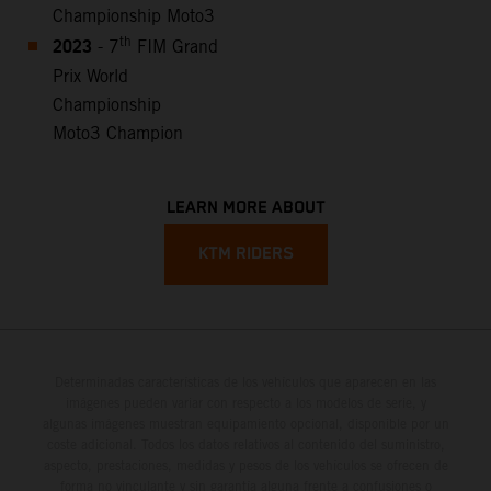
Championship Moto3
2023
th
- 7
FIM Grand
Prix World
Championship
Moto3 Champion
LEARN MORE ABOUT
KTM RIDERS
Determinadas características de los vehículos que aparecen en las
imágenes pueden variar con respecto a los modelos de serie, y
algunas imágenes muestran equipamiento opcional, disponible por un
coste adicional. Todos los datos relativos al contenido del suministro,
aspecto, prestaciones, medidas y pesos de los vehículos se ofrecen de
forma no vinculante y sin garantía alguna frente a confusiones o