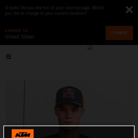
It looks like you are not on your country page. Would
you like to change to your current location?
CHANGE TO
CHANGE
United States