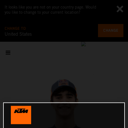
It looks like you are not on your country page. Would
you like to change to your current location?
CHANGE TO
CHANGE
United States