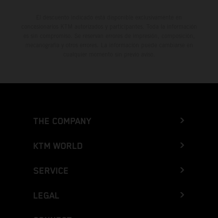
El descuento indicado está disponible exclusivamente en
concesionarios KTM autorizados y participantes. Toda la información
es sin compromiso. Se reservan errores de impresión, composición,
mecanografía y otros errores. La información puede cambiarse en
cualquier momento sin previo aviso.
THE COMPANY
KTM WORLD
SERVICE
LEGAL