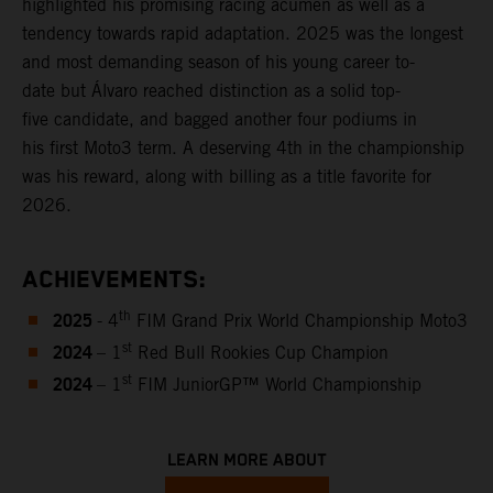
highlighted his promising racing acumen as well as a
tendency towards rapid adaptation. 2025 was the longest
and most demanding season of his young career to-
date but Álvaro reached distinction as a solid top-
five candidate, and bagged another four podiums in
his first Moto3 term. A deserving 4th in the championship
was his reward, along with billing as a title favorite for
2026.
ACHIEVEMENTS:
2025
th
- 4
FIM Grand Prix World Championship Moto3
2024
st
– 1
Red Bull Rookies Cup Champion
2024
st
– 1
FIM JuniorGP™ World Championship
LEARN MORE ABOUT