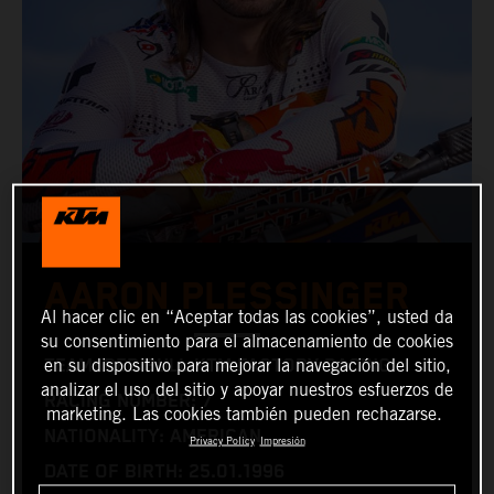
AARON PLESSINGER
Al hacer clic en “Aceptar todas las cookies”, usted da
su consentimiento para el almacenamiento de cookies
en su dispositivo para mejorar la navegación del sitio,
TEAM: RED BULL KTM FACTORY RACING
analizar el uso del sitio y apoyar nuestros esfuerzos de
RACING NUMBER: 7
marketing. Las cookies también pueden rechazarse.
NATIONALITY: AMERICAN
Privacy Policy
Impresión
DATE OF BIRTH: 25.01.1996