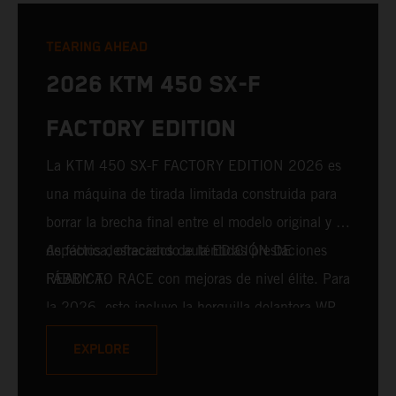
TEARING AHEAD
2026 KTM 450 SX-F
FACTORY EDITION
La KTM 450 SX-F FACTORY EDITION 2026 es
una máquina de tirada limitada construida para
borrar la brecha final entre el modelo original y el
de fábrica, ofreciendo auténticas prestaciones
Aspectos destacados de la EDICIÓN DE
READY TO RACE con mejoras de nivel élite. Para
FÁBRICA:
la 2026, esto incluye la horquilla delantera WP
XACT PRO 7548 y el amortiguador trasero WP
EXPLORE
XACT PRO 8950 de serie. Diseñado para pilotos
que persiguen cada décima de segundo,