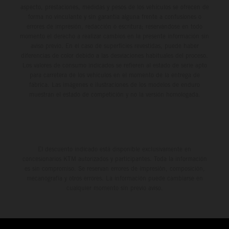
aspecto, prestaciones, medidas y pesos de los vehículos se ofrecen de
forma no vinculante y sin garantía alguna frente a confusiones o
errores de impresión, redacción o escritura; reservándose en todo
momento el derecho a realizar cambios en la presente información sin
aviso previo. En el caso de superficies revestidas, puede haber
diferencias de color debido a las desviaciones habituales del proceso.
Los valores de consumo indicados se refieren al estado de serie apto
para carretera de los vehículos en el momento de la entrega de
fábrica. Las imágenes e ilustraciones de los modelos de enduro
muestran el estado de competición y no la versión homologada.
El descuento indicado está disponible exclusivamente en
concesionarios KTM autorizados y participantes. Toda la información
es sin compromiso. Se reservan errores de impresión, composición,
mecanografía y otros errores. La información puede cambiarse en
cualquier momento sin previo aviso.