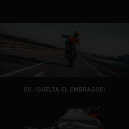
a
m
d
02. ¡SUELTA EL EMBRAGUE!