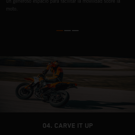
un generoso espacio para facilitar la movilidad sobre la
p
moto.
m
04. CARVE IT UP