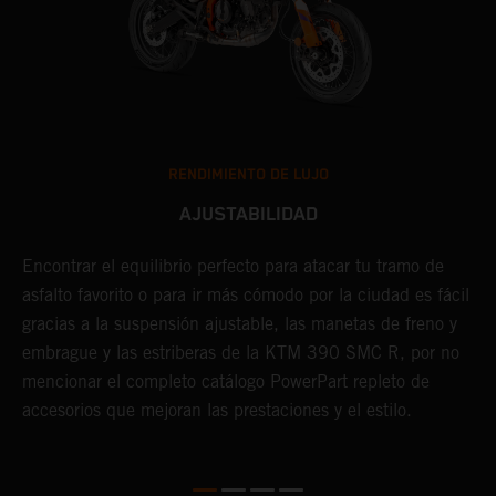
RENDIMIENTO DE LUJO
AJUSTABILIDAD
Encontrar el equilibrio perfecto para atacar tu tramo de
E
asfalto favorito o para ir más cómodo por la ciudad es fácil
p
gracias a la suspensión ajustable, las manetas de freno y
e
 a
embrague y las estriberas de la KTM 390 SMC R, por no
c
mencionar el completo catálogo PowerPart repleto de
f
accesorios que mejoran las prestaciones y el estilo.
r
r
d