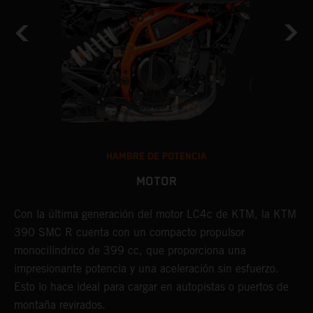
HAMBRE DE POTENCIA
MOTOR
Con la última generación del motor LC4c de KTM, la KTM
L
390 SMC R cuenta con un compacto propulsor
R
monocilíndrico de 399 cc, que proporciona una
l
impresionante potencia y una aceleración sin esfuerzo.
s
Esto lo hace ideal para cargar en autopistas o puertos de
d
montaña revirados.
l