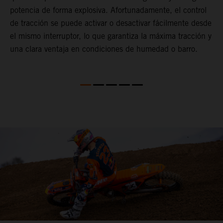
t
potencia de forma explosiva. Afortunadamente, el control
c
de tracción se puede activar o desactivar fácilmente desde
Q
el mismo interruptor, lo que garantiza la máxima tracción y
d
una clara ventaja en condiciones de humedad o barro.
q
2
D
p
d
d