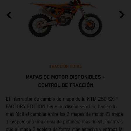
TRACCIÓN TOTAL
MAPAS DE MOTOR DISPONIBLES +
CONTROL DE TRACCIÓN
L
d
El interruptor de cambio de mapa de la KTM 250 SX-F
m
FACTORY EDITION tiene un diseño sencillo, haciendo
s
más fácil el cambiar entre los 2 mapas de motor. El mapa
b
1 proporciona una curva de potencia más lineal, mientras
f
que el mapa 2 acelera de forma más agresiva y entrega la