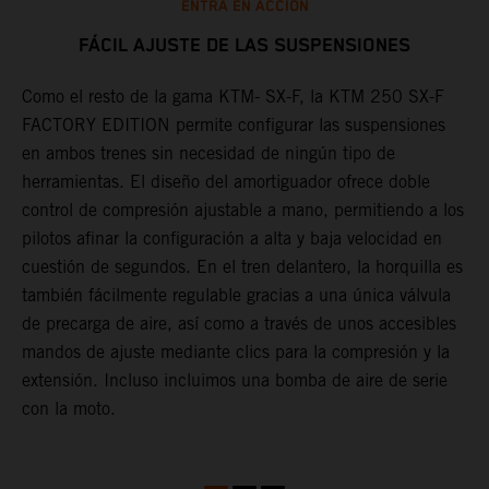
ENTRA EN ACCIÓN
FÁCIL AJUSTE DE LAS SUSPENSIONES
Como el resto de la gama KTM- SX-F, la KTM 250 SX-F
L
FACTORY EDITION permite configurar las suspensiones
c
a
en ambos trenes sin necesidad de ningún tipo de
d
herramientas. El diseño del amortiguador ofrece doble
d
control de compresión ajustable a mano, permitiendo a los
a
pilotos afinar la configuración a alta y baja velocidad en
l
cuestión de segundos. En el tren delantero, la horquilla es
e
también fácilmente regulable gracias a una única válvula
l
de precarga de aire, así como a través de unos accesibles
m
a
mandos de ajuste mediante clics para la compresión y la
p
extensión. Incluso incluimos una bomba de aire de serie
f
con la moto.
o