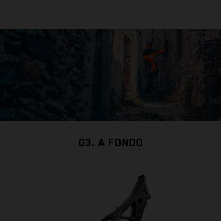
t
c
03. A FONDO