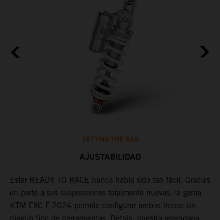
SETTING THE SAG
AJUSTABILIDAD
Estar READY TO RACE nunca había sido tan fácil. Gracias
D
en parte a sus suspensiones totalmente nuevas, la gama
d
KTM EXC-F 2024 permite configurar ambos trenes sin
a
ningún tipo de herramientas. Detrás, nuestra legendaria
d