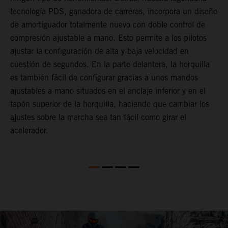
r
tecnología PDS, ganadora de carreras, incorpora un diseño
U
or
de amortiguador totalmente nuevo con doble control de
l
compresión ajustable a mano. Esto permite a los pilotos
s
ajustar la configuración de alta y baja velocidad en
T
cuestión de segundos. En la parte delantera, la horquilla
p
es también fácil de configurar gracias a unos mandos
f
ajustables a mano situados en el anclaje inferior y en el
f
tapón superior de la horquilla, haciendo que cambiar los
p
ajustes sobre la marcha sea tan fácil como girar el
acelerador.