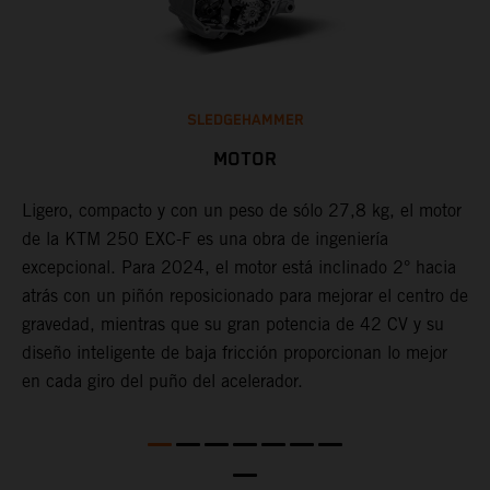
SLEDGEHAMMER
MOTOR
Ligero, compacto y con un peso de sólo 27,8 kg, el motor
L
de la KTM 250 EXC-F es una obra de ingeniería
u
excepcional. Para 2024, el motor está inclinado 2° hacia
E
o
atrás con un piñón reposicionado para mejorar el centro de
f
a
gravedad, mientras que su gran potencia de 42 CV y su
e
diseño inteligente de baja fricción proporcionan lo mejor
a
en cada giro del puño del acelerador.
c
n
e
te
i
c