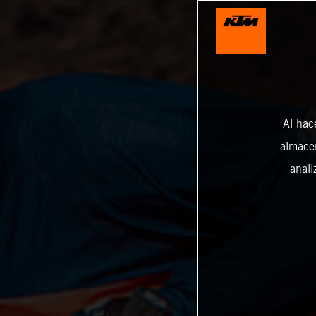
Al hac
almacen
anali