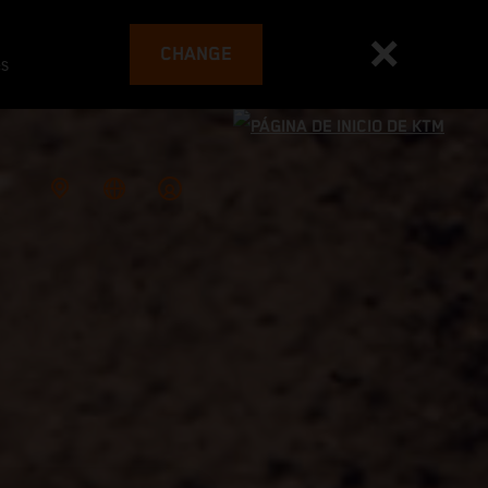
CHANGE
es