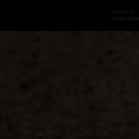
CHANGE TO
United Stat