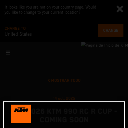
It looks like you are not on your country page. Would
you like to change to your current location?
CHANGE TO
CHANGE
United States
MOSTRAR TODO
14 oct. 2025
THE 2026 KTM 990 RC R CUP -
COMING SOON