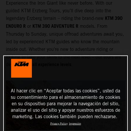
Experience the Iron Giant like never before. With our
guided KTM Erzberg Tours, you’ll dive deep into the
KTM 390
legendary Erzberg terrain – riding the brand‑new
ENDURO R
KTM 390 ADVENTURE R
or
models. From
Thursday to Sunday, unique offroad adventures await you,
led by experienced KTM guides who know the mountain
inside out. Whether you're new to adventure riding or
looking to take your skills to the next level – our tours are
all experience levels
designed for
.
Al hacer clic en “Aceptar todas las cookies”, usted da
su consentimiento para el almacenamiento de cookies
en su dispositivo para mejorar la navegación del sitio,
analizar el uso del sitio y apoyar nuestros esfuerzos de
marketing. Las cookies también pueden rechazarse.
Privacy Policy
Impresión