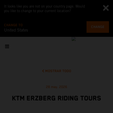
It looks like you are not on your country page. Would
you like to change to your current location?
CHANGE TO
CHANGE
United States
MOSTRAR TODO
28 may. 2026
KTM ERZBERG RIDING TOURS