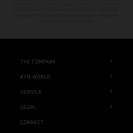
concesionarios KTM autorizados y participantes. Toda la información
es sin compromiso. Se reservan errores de impresión, composición,
mecanografía y otros errores. La información puede cambiarse en
cualquier momento sin previo aviso.
THE COMPANY
KTM WORLD
SERVICE
LEGAL
CONNECT