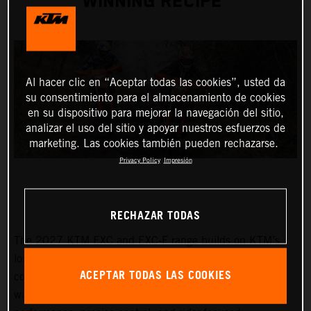
WINNING RECIPE
Al hacer clic en “Aceptar todas las cookies”, usted da
su consentimiento para el almacenamiento de cookies
en su dispositivo para mejorar la navegación del sitio,
analizar el uso del sitio y apoyar nuestros esfuerzos de
marketing. Las cookies también pueden rechazarse.
Privacy Policy
Impresión
RECHAZAR TODAS
The 2027 KTM EXC and EXC-F range builds on KTM’s
long-standing success at the highest level of enduro
ACEPTAR TODAS LAS COOKIES
competition. Developed through years of championship-
winning racing, the latest lineup delivers proven