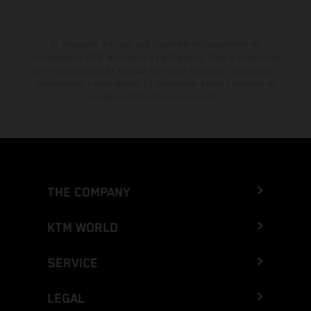
El descuento indicado está disponible exclusivamente en
concesionarios KTM autorizados y participantes. Toda la información
es sin compromiso. Se reservan errores de impresión, composición,
mecanografía y otros errores. La información puede cambiarse en
cualquier momento sin previo aviso.
THE COMPANY
KTM WORLD
SERVICE
LEGAL