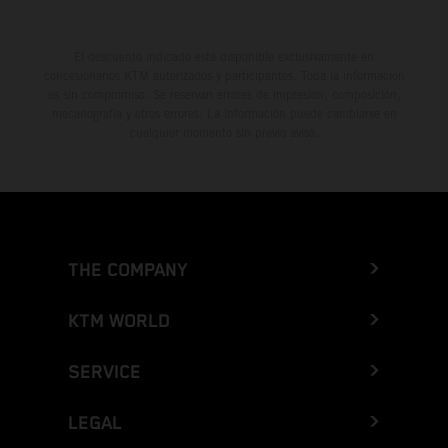
El descuento indicado está disponible exclusivamente en
concesionarios KTM autorizados y participantes. Toda la información
es sin compromiso. Se reservan errores de impresión, composición,
mecanografía y otros errores. La información puede cambiarse en
cualquier momento sin previo aviso.
THE COMPANY
KTM WORLD
SERVICE
LEGAL