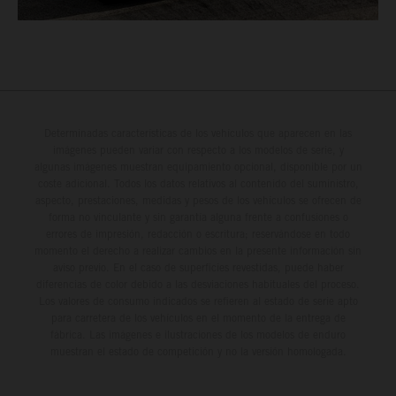
Determinadas características de los vehículos que aparecen en las
imágenes pueden variar con respecto a los modelos de serie, y
algunas imágenes muestran equipamiento opcional, disponible por un
coste adicional. Todos los datos relativos al contenido del suministro,
aspecto, prestaciones, medidas y pesos de los vehículos se ofrecen de
forma no vinculante y sin garantía alguna frente a confusiones o
errores de impresión, redacción o escritura; reservándose en todo
momento el derecho a realizar cambios en la presente información sin
aviso previo. En el caso de superficies revestidas, puede haber
diferencias de color debido a las desviaciones habituales del proceso.
Los valores de consumo indicados se refieren al estado de serie apto
para carretera de los vehículos en el momento de la entrega de
fábrica. Las imágenes e ilustraciones de los modelos de enduro
muestran el estado de competición y no la versión homologada.