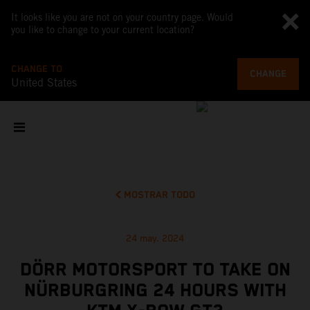
It looks like you are not on your country page. Would
you like to change to your current location?
CHANGE TO
CHANGE
United States
MOSTRAR TODO
24 may. 2024
DÖRR MOTORSPORT TO TAKE ON
NÜRBURGRING 24 HOURS WITH