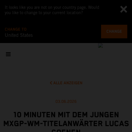
It looks like you are not on your country page. Would
you like to change to your current location?
CHANGE TO
CHANGE
United States
ALLE ANZEIGEN
03.06.2026
10 MINUTEN MIT DEM JUNGEN
MXGP-WM-TITELANWÄRTER LUCAS