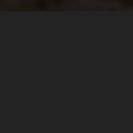
KTM FINANCE
- NO MORE EXCUSES
KTM FINANCE
KTM
Mit
steht deinem Traum von einer
nichts mehr im Weg! Dank unserer flexiblen
Finanzierungsangebote kannst du schon bald mit deinem
READY TO RACE
Bike durchstarten.