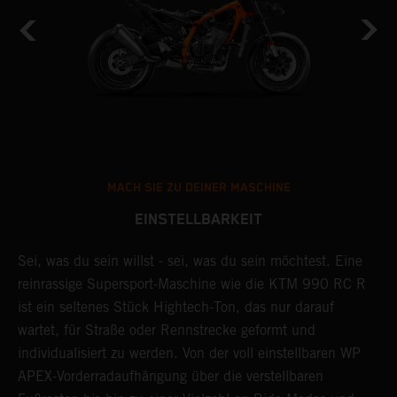
MACH SIE ZU DEINER MASCHINE
EINSTELLBARKEIT
ag
Sei, was du sein willst - sei, was du sein möchtest. Eine
D
reinrassige Supersport-Maschine wie die KTM 990 RC R
s
ist ein seltenes Stück Hightech-Ton, das nur darauf
F
m
wartet, für Straße oder Rennstrecke geformt und
K
individualisiert zu werden. Von der voll einstellbaren WP
E
APEX-Vorderradaufhängung über die verstellbaren
K