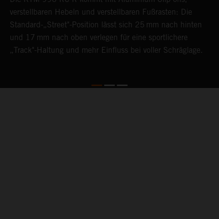
verstellbaren Hebeln und verstellbaren Fußrasten: Die
V
Standard-„Street"-Position lässt sich 25 mm nach hinten
g
und 17 mm nach oben verlegen für eine sportlichere
s
„Track"-Haltung und mehr Einfluss bei voller Schräglage.