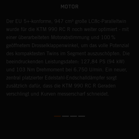
MOTOR
Der EU 5+-konforme, 947 cm³ große LC8c-Paralleltwin
D
wurde für die KTM 990 RC R noch weiter optimiert - mit
M
einer überarbeiteten Motorabstimmung und 100 %
j
geöffnetem Drosselklappenwinkel, um das volle Potenzial
K
M
des kompaktesten Twins im Segment auszuschöpfen. Die
S
beeindruckenden Leistungsdaten: 127,84 PS (94 kW)
O
und 103 Nm Drehmoment bei 6.750 U/min. Ein neuer,
d
zentral platzierter Edelstahl-Endschalldämpfer sorgt
C
zusätzlich dafür, dass die KTM 990 RC R Geraden
v
verschlingt und Kurven messerscharf schneidet.