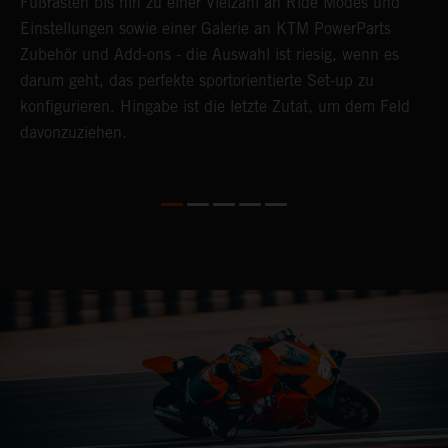
r
Fußrasten bis hin zu einer Vielzahl an Ride Modes und
a
Einstellungen sowie einer Galerie an KTM PowerParts
o
Zubehör und Add-ons - die Auswahl ist riesig, wenn es
b
darum geht, das perfekte sportorientierte Set-up zu
R
konfigurieren. Hingabe ist die letzte Zutat, um dem Feld
G
davonzuziehen.