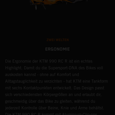
ZWEI WELTEN
ERGONOMIE
Die Ergonomie der KTM 990 RC R ist ein echtes
D
Highlight. Damit du die Supersport-DNA des Bikes voll
a
auskosten kannst - ohne auf Komfort und
e
nd
Alltagstauglichkeit zu verzichten - hat KTM eine Tankform
n
mit sechs Kontaktpunkten entwickelt. Das Design passt
S
sich verschiedensten Körpergrößen an und erlaubt dir,
u
geschmeidig über das Bike zu gleiten, während du
E
jederzeit Kontrolle über Beine, Knie und Arme behältst.
6
Die KTM 990 RC R kommt mit Aluminium-Clip-ons,
d