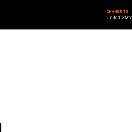
CHANGE TO
United Stat
M