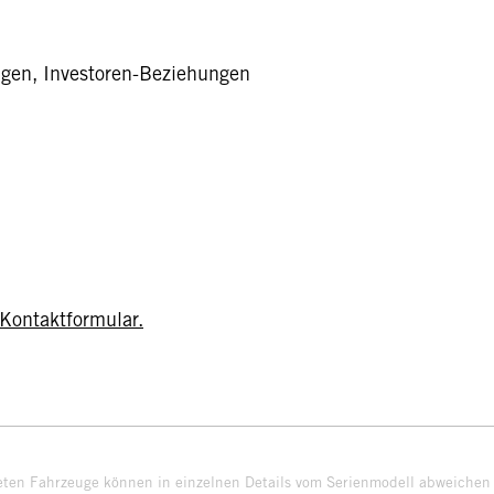
ngen, Investoren-Beziehungen
Kontaktformular.
eten Fahrzeuge können in einzelnen Details vom Serienmodell abweichen 