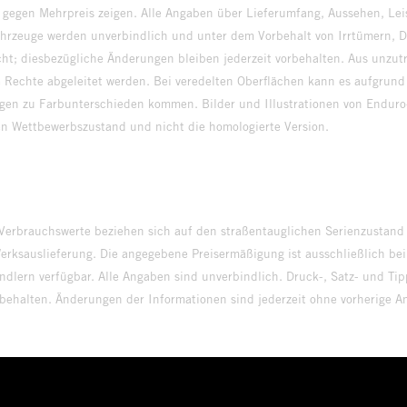
 gegen Mehrpreis zeigen. Alle Angaben über Lieferumfang, Aussehen, Le
hrzeuge werden unverbindlich und unter dem Vorbehalt von Irrtümern, D
ht; diesbezügliche Änderungen bleiben jederzeit vorbehalten. Aus unzu
 Rechte abgeleitet werden. Bei veredelten Oberflächen kann es aufgrund
en zu Farbunterschieden kommen. Bilder und Illustrationen von Endur
 den Wettbewerbszustand und nicht die homologierte V
erbrauchswerte beziehen sich auf den straßentauglichen Serienzustand
erksauslieferung. Die angegebene Preisermäßigung ist ausschließlich be
dlern verfügbar. Alle Angaben sind unverbindlich. Druck-, Satz- und Tip
rbehalten. Änderungen der Informationen sind jederzeit ohne vorherige 