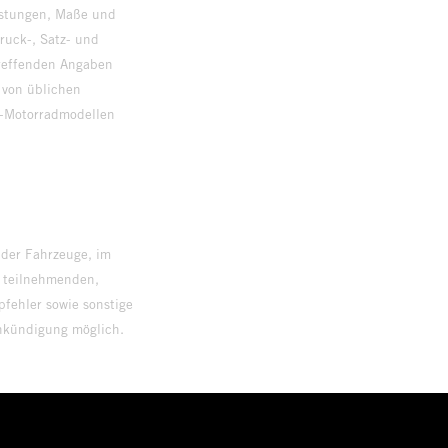
istungen, Maße und
ruck-, Satz- und
treffenden Angaben
 von üblichen
o-Motorradmodellen
ersion.
 der Fahrzeuge, im
i teilnehmenden,
pfehler sowie sonstige
Ankündigung möglich.