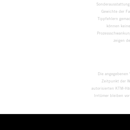
Sonderausstattung
Gewichte der Fa
Tippfehlern gemac
können keine
Prozessschwankung
zeigen
Die angegebenen V
Zeitpunkt der W
autorisierten KTM-Hän
Irrtümer bleiben vo