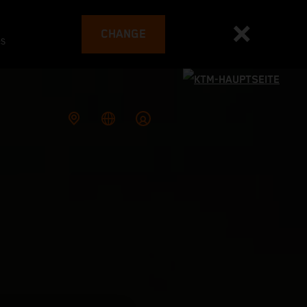
CHANGE
es