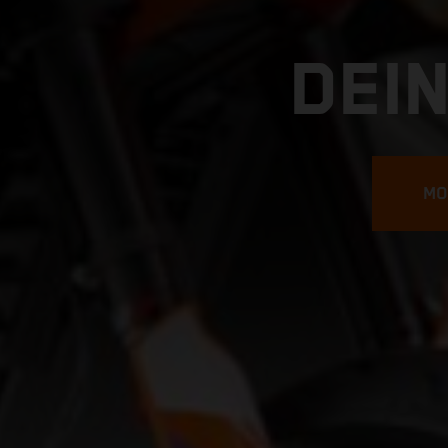
DEI
MO