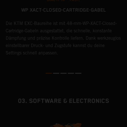
WP XACT-CLOSED-CARTRIDGE-GABEL
D
en
Die KTM EXC-Baureihe ist mit 48-mm-WP-XACT-Closed-
D
Cartridge-Gabeln ausgestattet, die schnelle, konstante
W
Dämpfung und präzise Kontrolle liefern. Dank werkzeuglos
S
einstellbarer Druck- und Zugstufe kannst du deine
E
Settings schnell anpassen.
03. SOFTWARE & ELECTRONICS