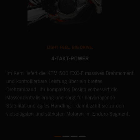
LIGHT FEEL. BIG DRIVE.
4-TAKT-POWER
D
Im Kern liefert die KTM 500 EXC-F massives Drehmoment
K
und kontrollierbare Leistung über ein breites
B
Drehzahlband. Ihr kompaktes Design verbessert die
K
Massenzentralisierung und sorgt für hervorragende
k
Stabilität und agiles Handling – damit zählt sie zu den
B
vielseitigsten und stärksten Motoren im Enduro-Segment.
s