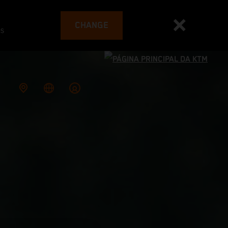
CHANGE
es