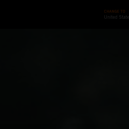
CHANGE TO
United Stat