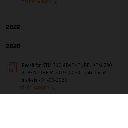
TÉLÉCHARGER
2022
2020
Recall for KTM 790 ADVENTURE, KTM 790
ADVENTURE R 2019, 2020 - valid for all
markets - 04-06-2020
TÉLÉCHARGER
2019