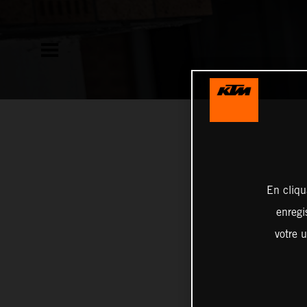
En cliqu
enregi
votre u