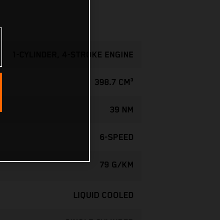
1-CYLINDER, 4-STROKE ENGINE
398.7 CM³
39 NM
6-SPEED
79 G/KM
LIQUID COOLED