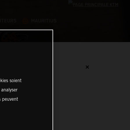
UTEURS
MAURITIUS
✕
kies soient
, analyser
es peuvent