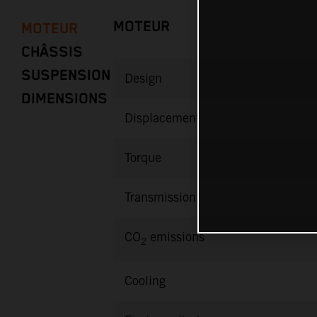
MOTEUR
MOTEUR
CHÂSSIS
SUSPENSION
Design
DIMENSIONS
Displacement
Torque
Transmission
CO
emissions
2
Cooling