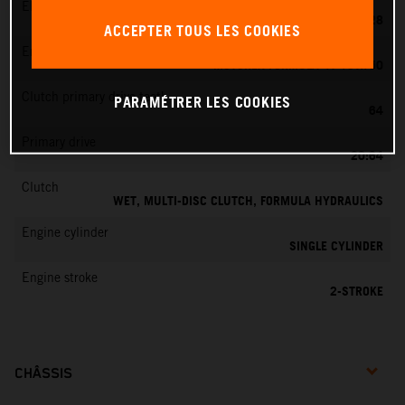
EMS
KEIHIN PWK 28
ACCEPTER TOUS LES COOKIES
Engine oil
MOTOREX FORMULA 4T 15W/50
Clutch primary drive teeth
PARAMÉTRER LES COOKIES
64
Primary drive
20:64
Clutch
WET, MULTI-DISC CLUTCH, FORMULA HYDRAULICS
Engine cylinder
SINGLE CYLINDER
Engine stroke
2-STROKE
CHÂSSIS