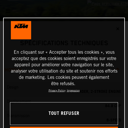
✕
SPÉCIFICATIONS TECHNIQUES
En cliquant sur « Accepter tous les cookies », vous
2027 KTM 85 SX 19/16
acceptez que des cookies soient enregistrés sur votre
appareil pour améliorer votre navigation sur le site,
MOTEUR
analyser votre utilisation du site et soutenir nos efforts
de marketing. Les cookies peuvent également
être refusés.
Design
1-CYLINDER, 2-STROKE ENGINE
Privacy Policy
Impression
Displacement
84.9 CM³
TOUT REFUSER
Transmission
6-SPEED