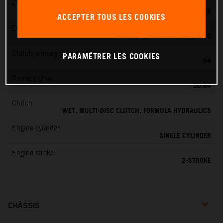
EMS
KEIHIN PWK 28
ACCEPTER TOUS LES COOKIES
Engine oil
MOTOREX FORMULA 4T 15W/50
Clutch primary drive teeth
PARAMÉTRER LES COOKIES
64
Primary drive
20:64
Clutch
WET, MULTI-DISC CLUTCH, FORMULA HYDRAULICS
Engine cylinder
SINGLE CYLINDER
Engine stroke
2-STROKE
CHÂSSIS