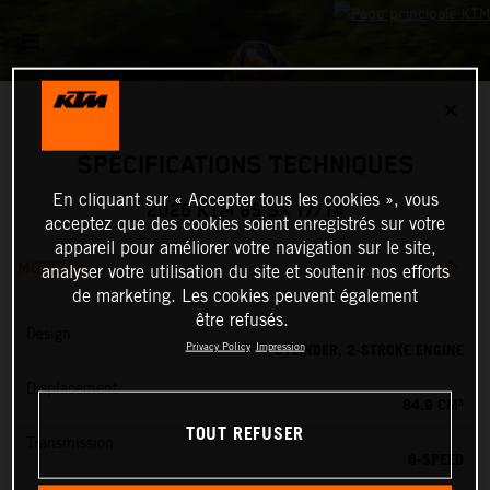
✕
SPÉCIFICATIONS TECHNIQUES
En cliquant sur « Accepter tous les cookies », vous
2026 KTM 85 SX 17/14
acceptez que des cookies soient enregistrés sur votre
appareil pour améliorer votre navigation sur le site,
MOTEUR
analyser votre utilisation du site et soutenir nos efforts
de marketing. Les cookies peuvent également
être refusés.
Design
1-CYLINDER, 2-STROKE ENGINE
Privacy Policy
Impression
Displacement
84.9 CM³
TOUT REFUSER
Transmission
6-SPEED