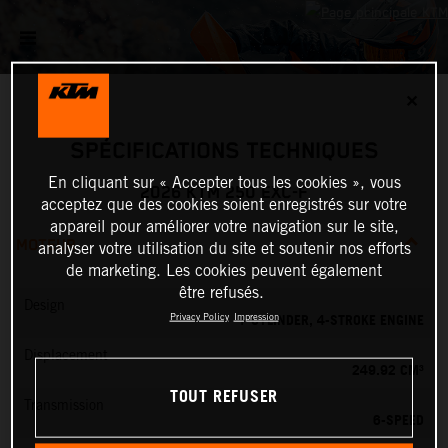
✕
SPÉCIFICATIONS TECHNIQUES
En cliquant sur « Accepter tous les cookies », vous
2026 KTM 250 EXC-F
acceptez que des cookies soient enregistrés sur votre
appareil pour améliorer votre navigation sur le site,
MOTEUR
analyser votre utilisation du site et soutenir nos efforts
de marketing. Les cookies peuvent également
être refusés.
Design
1-CYLINDER, 4-STROKE ENGINE
Privacy Policy
Impression
Displacement
249.92 CM³
TOUT REFUSER
Transmission
6-SPEED