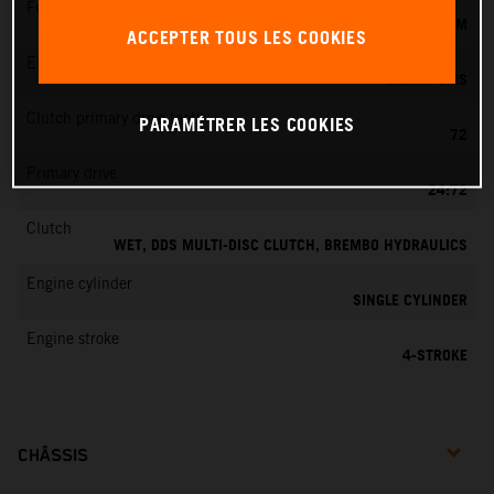
Fuel-mixture generation
KEIHIN EFI, THROTTLE BODY 42 MM
ACCEPTER TOUS LES COOKIES
EMS
KEIHIN EMS
Clutch primary drive teeth
PARAMÉTRER LES COOKIES
72
Primary drive
24:72
Clutch
WET, DDS MULTI-DISC CLUTCH, BREMBO HYDRAULICS
Engine cylinder
SINGLE CYLINDER
Engine stroke
4-STROKE
CHÂSSIS