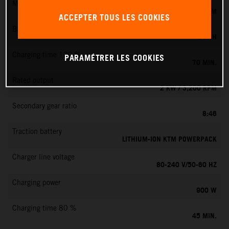
Max. motor speed
6000 RPM
ACCEPTER TOUS LES COOKIES
Battery capacity
21 AH
Charging time 100 %
PARAMÉTRER LES COOKIES
70 MIN.
Rated output
2 KW / 3,200 RPM
Secondary gear ratio
8:46
Traction battery
LITHIUM-ION KTM POWERPACK
Charger line voltage
80-240 V/50-60 HZ
Charging power
900 W
Charging time 80 %
45 MIN.