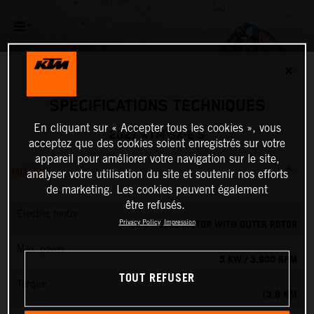
✕
SPÉCIFICATIONS TECHNIQUES
En cliquant sur « Accepter tous les cookies », vous
2027 KTM SX-E 5
acceptez que des cookies soient enregistrés sur votre
appareil pour améliorer votre navigation sur le site,
MOTEUR
analyser votre utilisation du site et soutenir nos efforts
de marketing. Les cookies peuvent également
être refusés.
Electric motor
48 V - BLDC MOTOR WITH OUTER ROTOR
Privacy Policy
Impression
Max. power
5 KW / 3,900 RPM
TOUT REFUSER
Torque
13.8 NM