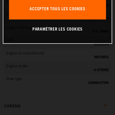
Cooling
LIQUID COOLED
ACCEPTER TOUS LES COOKIES
Engine cylinder
SINGLE CYLINDER
Engine addition
PARAMÉTRER LES COOKIES
4 V / SOHC
EMS
KOKUSAN
Engine oil manufacturer
MOTOREX
Engine stroke
4-STROKE
Drive type
COMBUSTION
CHÂSSIS