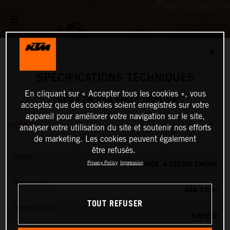
✕
SPÉCIFICATIONS TECHNIQUES
En cliquant sur « Accepter tous les cookies », vous
2026 KTM 450 RALLY REPLICA
acceptez que des cookies soient enregistrés sur votre
appareil pour améliorer votre navigation sur le site,
MOTEUR
analyser votre utilisation du site et soutenir nos efforts
de marketing. Les cookies peuvent également
être refusés.
Design
1-CYLINDER, 4-STROKE ENGINE
Privacy Policy
Impression
Displacement
449.3 CM³
TOUT REFUSER
Transmission
6-SPEED