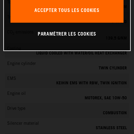
Torque
145 NM
ACCEPTER TOUS LES COOKIES
Transmission
6-SPEED
CO
emissions
PARAMÉTRER LES COOKIES
2
139.5 G/KM
Cooling
LIQUID COOLED WITH WATER/OIL HEAT EXCHANGER
Engine cylinder
TWIN CYLINDER
EMS
KEIHIN EMS WITH RBW, TWIN IGNITION
Engine oil
MOTOREX, SAE 10W-50
Drive type
COMBUSTION
Silencer material
STAINLESS STEEL