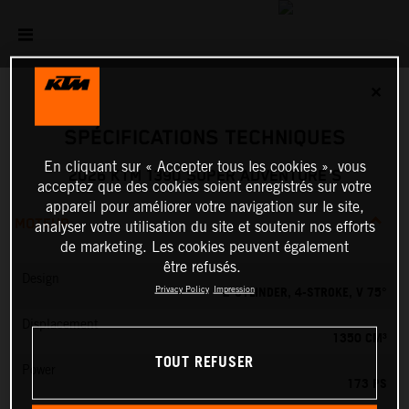
✕
SPÉCIFICATIONS TECHNIQUES
En cliquant sur « Accepter tous les cookies », vous
2026 KTM 1390 SUPER ADVENTURE S
acceptez que des cookies soient enregistrés sur votre
appareil pour améliorer votre navigation sur le site,
MOTEUR
analyser votre utilisation du site et soutenir nos efforts
de marketing. Les cookies peuvent également
être refusés.
Design
2-CYLINDER, 4-STROKE, V 75°
Privacy Policy
Impression
Displacement
1350 CM³
TOUT REFUSER
Power
173 PS