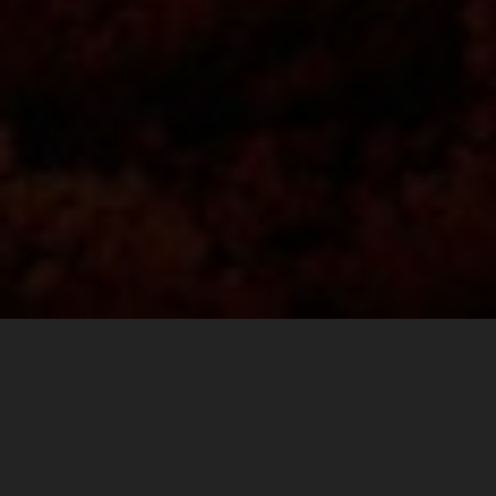
Finding the perfect balance between comfort and
durability goes a long way on race day. For the fast pace
walk to the ultimate spectator corner at Mugello, or the
long hike to Carl’s Dinner, to a VIP pit walk, or the after
party, KTM POWERWEAR REPLICA TEAM SHOES are