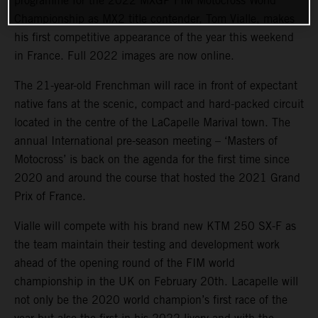
programme for the 2022 MXGP FIM Motocross World
Championship as MX2 title contender, Tom Vialle, makes
his first competitive appearance of the year this weekend
in France. Full 2022 images are now online.
The 21-year-old Frenchman will race in front of expectant
native fans at the scenic, compact and hard-packed circuit
located in the centre of the LaCapelle Marival town. The
annual International pre-season meeting – ‘Masters of
Motocross’ is back on the agenda for the first time since
2020 and around the course that hosted the 2021 Grand
Prix of France.
Vialle will compete with his brand new KTM 250 SX-F as
the team maintain their testing and development work
ahead of the opening round of the FIM world
championship in the UK on February 20th. Lacapelle will
not only be the 2020 world champion’s first race of the