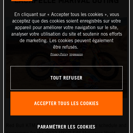
LACAPELLE MARIVAL OUTING
En cliquant sur « Accepter tous les cookies », vous
acceptez que des cookies soient enregistrés sur votre
appareil pour améliorer votre navigation sur le site,
analyser votre utilisation du site et soutenir nos efforts
de marketing. Les cookies peuvent également
être refusés.
Privacy Policy
Impression
TOUT REFUSER
ACCEPTER TOUS LES COOKIES
PARAMÉTRER LES COOKIES
Red Bull KTM Factory Racing continue their schedule and