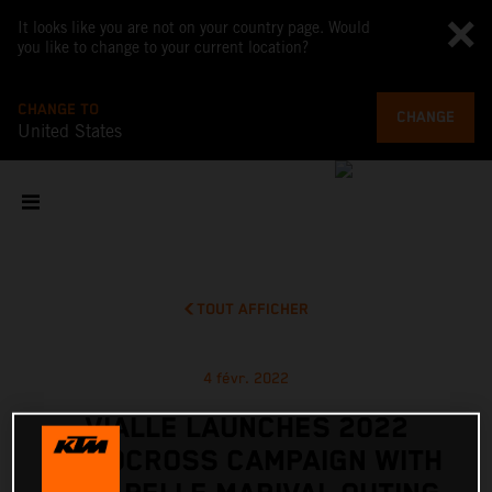
It looks like you are not on your country page. Would
you like to change to your current location?
CHANGE TO
CHANGE
United States
TOUT AFFICHER
4 févr. 2022
VIALLE LAUNCHES 2022
MOTOCROSS CAMPAIGN WITH