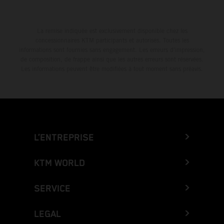
La remise indiquée est exclusivement disponible chez les
concessionnaires KTM participants et autorisés. Toutes les
informations sont fournies sans engagement. Les erreurs d'impression,
de composition, de frappe ainsi que les autres erreurs sont réservées.
Les informations peuvent être modifiées à tout moment sans préavis.
L’ENTREPRISE
KTM WORLD
SERVICE
LEGAL