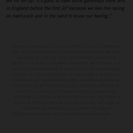
are for set-up. It’s good to have some gatedrops there and
in England before the first GP because we like mix racing
on hard-pack and in the sand to know our feeling.”
Le détail des véhicules illustrés peut différer de celui des modèles de
série, et certaines illustrations présentent des équipements optionnels
disponibles avec surcoût. Toutes les informations concernant le
contenu de la livraison, l'apparence, les services, les dimensions et le
poids sont non-contractuelles et fournies à titre indicatif sous réserve
d'erreurs, de défauts d'impression, de mise en page et de saisie; ces
informations sont sujettes à modification sans notification préalable.
Dans le cas des surfaces revêtues, il peut y avoir des différences de
couleur dues aux écarts de processus habituels. Les valeurs de
consommation indiquées se réfèrent à l'état des véhicules en état de
marche en série au moment de la livraison en usine. Les images et
illustrations des modèles Enduro présentent les motos en
configuration compétition et non en configuration homologuée.