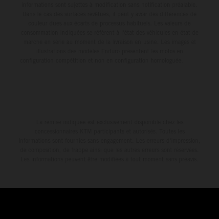
informations sont sujettes à modification sans notification préalable.
Dans le cas des surfaces revêtues, il peut y avoir des différences de
couleur dues aux écarts de processus habituels. Les valeurs de
consommation indiquées se réfèrent à l'état des véhicules en état de
marche en série au moment de la livraison en usine. Les images et
illustrations des modèles Enduro présentent les motos en
configuration compétition et non en configuration homologuée.
La remise indiquée est exclusivement disponible chez les
concessionnaires KTM participants et autorisés. Toutes les
informations sont fournies sans engagement. Les erreurs d'impression,
de composition, de frappe ainsi que les autres erreurs sont réservées.
Les informations peuvent être modifiées à tout moment sans préavis.