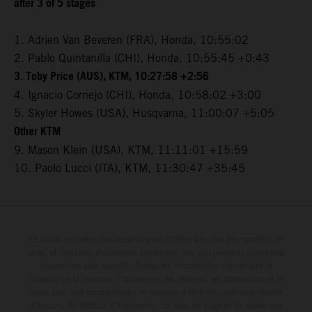
after 3 of 5 stages
1. Adrien Van Beveren (FRA), Honda, 10:55:02
2. Pablo Quintanilla (CHI), Honda, 10:55:45 +0:43
3. Toby Price (AUS), KTM, 10:27:58 +2:56
4. Ignacio Cornejo (CHI), Honda, 10:58:02 +3:00
5. Skyler Howes (USA), Husqvarna, 11:00:07 +5:05
Other KTM
9. Mason Klein (USA), KTM, 11:11:01 +15:59
10. Paolo Lucci (ITA), KTM, 11:30:47 +35:45
Le détail des véhicules illustrés peut différer de celui des modèles de
série, et certaines illustrations présentent des équipements optionnels
disponibles avec surcoût. Toutes les informations concernant le
contenu de la livraison, l'apparence, les services, les dimensions et le
poids sont non-contractuelles et fournies à titre indicatif sous réserve
d'erreurs, de défauts d'impression, de mise en page et de saisie; ces