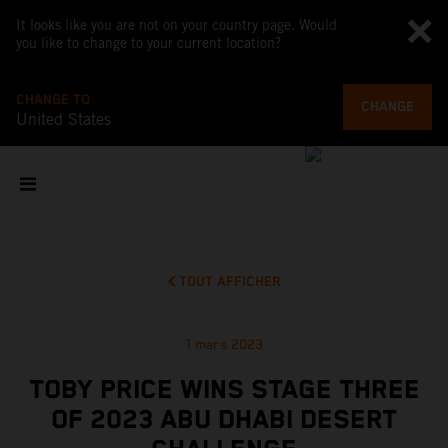
It looks like you are not on your country page. Would
you like to change to your current location?
CHANGE TO
CHANGE
United States
TOUT AFFICHER
1 mars 2023
TOBY PRICE WINS STAGE THREE
OF 2023 ABU DHABI DESERT