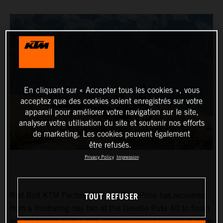
En cliquant sur « Accepter tous les cookies », vous
acceptez que des cookies soient enregistrés sur votre
appareil pour améliorer votre navigation sur le site,
analyser votre utilisation du site et soutenir nos efforts
de marketing. Les cookies peuvent également
être refusés.
Privacy Policy
Impression
TOUT REFUSER
Red Bull KTM Factory Racing’s Toby Price has recovered
from a frustrating day two at the Desafio Ruta 40 to finish
as fifth fastest on the 265-kilometer timed special of stage