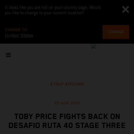
It looks like you are not on your country page. Would
you like to change to your current location?
CHANGE TO
CHANGE
United States
TOUT AFFICHER
29 août 2023
TOBY PRICE FIGHTS BACK ON
DESAFIO RUTA 40 STAGE THREE