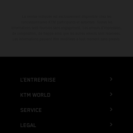
La remise indiquée est exclusivement disponible chez les
concessionnaires KTM participants et autorisés. Toutes les
informations sont fournies sans engagement. Les erreurs d'impression,
de composition, de frappe ainsi que les autres erreurs sont réservées.
Les informations peuvent être modifiées à tout moment sans préavis.
L’ENTREPRISE
KTM WORLD
SERVICE
LEGAL