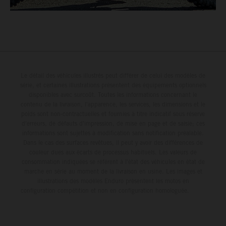
Le détail des véhicules illustrés peut différer de celui des modèles de
série, et certaines illustrations présentent des équipements optionnels
disponibles avec surcoût. Toutes les informations concernant le
contenu de la livraison, l'apparence, les services, les dimensions et le
poids sont non-contractuelles et fournies à titre indicatif sous réserve
d'erreurs, de défauts d'impression, de mise en page et de saisie; ces
informations sont sujettes à modification sans notification préalable.
Dans le cas des surfaces revêtues, il peut y avoir des différences de
couleur dues aux écarts de processus habituels. Les valeurs de
consommation indiquées se réfèrent à l'état des véhicules en état de
marche en série au moment de la livraison en usine. Les images et
illustrations des modèles Enduro présentent les motos en
configuration compétition et non en configuration homologuée.