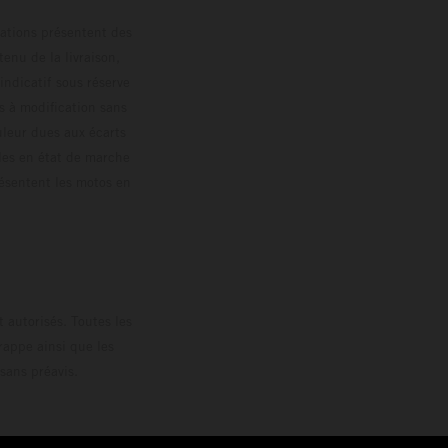
trations présentent des
enu de la livraison,
 indicatif sous réserve
s à modification sans
ouleur dues aux écarts
les en état de marche
résentent les motos en
loguée.
 autorisés. Toutes les
rappe ainsi que les
sans préavis.