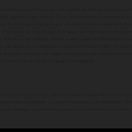
s illustrés peut différer de celui des modèles de série, et certaines illus
els disponibles avec surcoût. Toutes les informations concernant le cont
ces, les dimensions et le poids sont non-contractuelles et fournies à titre
s d'impression, de mise en page et de saisie; ces informations sont sujette
e. Dans le cas des surfaces revêtues, il peut y avoir des différences de c
ls. Les valeurs de consommation indiquées se réfèrent à l'état des véhicu
 la livraison en usine. Les images et illustrations des modèles Enduro p
uration compétition et non en configuration homo
t exclusivement disponible chez les concessionnaires KTM participants et
fournies sans engagement. Les erreurs d'impression, de composition, de f
rs sont réservées. Les informations peuvent être modifiées à tout moment 