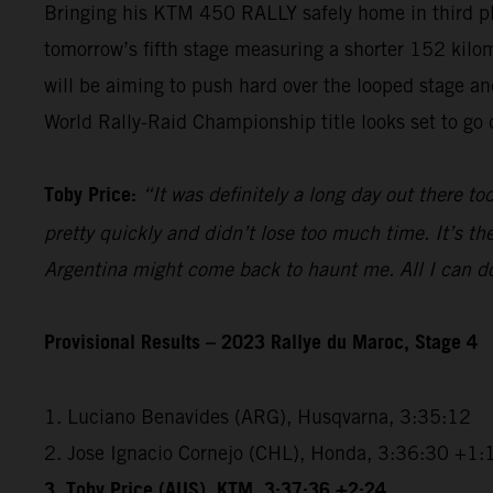
Bringing his KTM 450 RALLY safely home in third pla
tomorrow’s fifth stage measuring a shorter 152 kilomet
will be aiming to push hard over the looped stage and 
World Rally-Raid Championship title looks set to go d
Toby Price:
“It was definitely a long day out there to
pretty quickly and didn’t lose too much time. It’s th
Argentina might come back to haunt me. All I can do 
Provisional Results – 2023 Rallye du Maroc, Stage 4
1. Luciano Benavides (ARG), Husqvarna, 3:35:12
2. Jose Ignacio Cornejo (CHL), Honda, 3:36:30 +1:
3. Toby Price (AUS), KTM, 3:37:36 +2:24