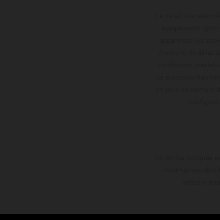
Le détail des véhicule
équipements optionn
l'apparence, les servi
d'erreurs, de défaut
notification préalabl
de processus habitue
en série au moment de
config
La remise indiquée es
informations sont 
autres erreu