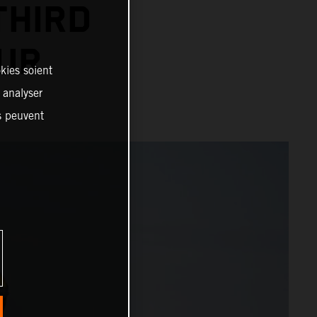
THIRD
UR
kies soient
, analyser
es peuvent