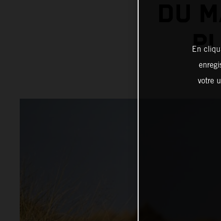
DU M
P
En cliqu
enregi
votre u