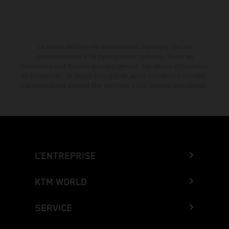
La remise indiquée est exclusivement disponible chez les
concessionnaires KTM participants et autorisés. Toutes les
informations sont fournies sans engagement. Les erreurs d'impression,
de composition, de frappe ainsi que les autres erreurs sont réservées.
Les informations peuvent être modifiées à tout moment sans préavis.
L’ENTREPRISE
KTM WORLD
SERVICE