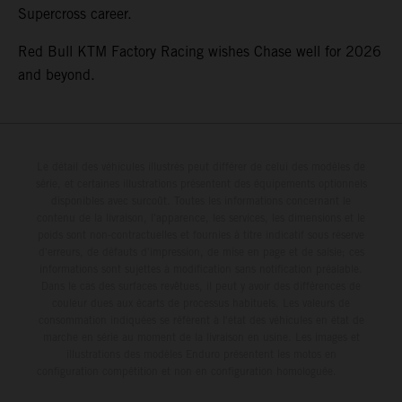
Supercross career.
Red Bull KTM Factory Racing wishes Chase well for 2026
and beyond.
Le détail des véhicules illustrés peut différer de celui des modèles de
série, et certaines illustrations présentent des équipements optionnels
disponibles avec surcoût. Toutes les informations concernant le
contenu de la livraison, l'apparence, les services, les dimensions et le
poids sont non-contractuelles et fournies à titre indicatif sous réserve
d'erreurs, de défauts d'impression, de mise en page et de saisie; ces
informations sont sujettes à modification sans notification préalable.
Dans le cas des surfaces revêtues, il peut y avoir des différences de
couleur dues aux écarts de processus habituels. Les valeurs de
consommation indiquées se réfèrent à l'état des véhicules en état de
marche en série au moment de la livraison en usine. Les images et
illustrations des modèles Enduro présentent les motos en
configuration compétition et non en configuration homologuée.