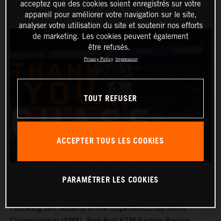
SEXTON
acceptez que des cookies soient enregistrés sur votre
appareil pour améliorer votre navigation sur le site,
analyser votre utilisation du site et soutenir nos efforts
de marketing. Les cookies peuvent également
être refusés.
Privacy Policy
Impression
TOUT REFUSER
ACCEPTER TOUS LES COOKIES
PARAMÉTRER LES COOKIES
Following two seasons in the SuperMotocross World
Championship (SMX), Red Bull KTM Factory Racing