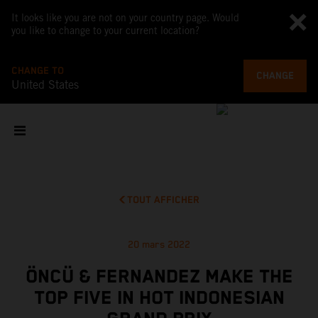
It looks like you are not on your country page. Would
you like to change to your current location?
CHANGE TO
CHANGE
United States
TOUT AFFICHER
20 mars 2022
ÖNCÜ & FERNANDEZ MAKE THE
TOP FIVE IN HOT INDONESIAN