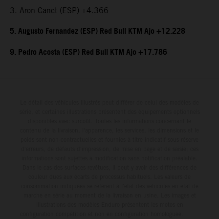
3. Aron Canet (ESP) +4.366
5. Augusto Fernandez (ESP) Red Bull KTM Ajo +12.228
9. Pedro Acosta (ESP) Red Bull KTM Ajo +17.786
Le détail des véhicules illustrés peut différer de celui des modèles de
série, et certaines illustrations présentent des équipements optionnels
disponibles avec surcoût. Toutes les informations concernant le
contenu de la livraison, l'apparence, les services, les dimensions et le
poids sont non-contractuelles et fournies à titre indicatif sous réserve
d'erreurs, de défauts d'impression, de mise en page et de saisie; ces
informations sont sujettes à modification sans notification préalable.
Dans le cas des surfaces revêtues, il peut y avoir des différences de
couleur dues aux écarts de processus habituels. Les valeurs de
consommation indiquées se réfèrent à l'état des véhicules en état de
marche en série au moment de la livraison en usine. Les images et
illustrations des modèles Enduro présentent les motos en
configuration compétition et non en configuration homologuée.