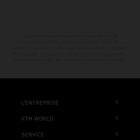
La remise indiquée est exclusivement disponible chez les
concessionnaires KTM participants et autorisés. Toutes les
informations sont fournies sans engagement. Les erreurs d'impression,
de composition, de frappe ainsi que les autres erreurs sont réservées.
Les informations peuvent être modifiées à tout moment sans préavis.
L’ENTREPRISE
KTM WORLD
SERVICE