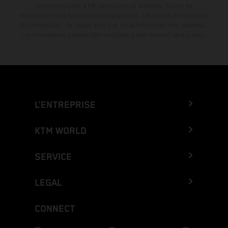
concessionnaires KTM participants et autorisés. Toutes les
informations sont fournies sans engagement. Les erreurs d'impression,
de composition, de frappe ainsi que les autres erreurs sont réservées.
Les informations peuvent être modifiées à tout moment sans préavis.
L’ENTREPRISE
KTM WORLD
SERVICE
LEGAL
CONNECT