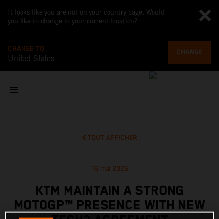
It looks like you are not on your country page. Would
you like to change to your current location?
CHANGE TO
CHANGE
United States
TOUT AFFICHER
16 mai 2026
KTM MAINTAIN A STRONG
MOTOGP™ PRESENCE WITH NEW