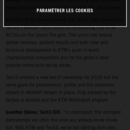
MotoGP World Championship thanks to a fresh multi-year
agreement and a refocused alliance with the Tech3 team.
PARAMÉTRER LES COOKIES
Red Bull KTM Factory Racing and Tech3 have formed the
factory’s MotoGP effort since 2019 ensuring four KTM
RC16s on the Grand Prix grid. The union has helped
deliver victories, podium results and both rider and
technical development to KTM’s push in world
championship competition and for the globe’s most
popular motorcycle racing series.
Tech3 entered a new era of ownership for 2026 but the
same goals for performance, profile and the maximum
impact in MotoGP remain in place, fully backed by the
factory in Austria and the KTM Motorsport program.
Guenther Steiner, Tech3 CEO
: “In motorsport, the strongest
partnerships are often the ones you already know inside
out. With KTM and Tech3, we’re not starting from zero.