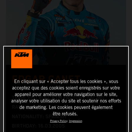
EDGAR CANET
En cliquant sur « Accepter tous les cookies », vous
acceptez que des cookies soient enregistrés sur votre
appareil pour améliorer votre navigation sur le site,
TEAM: RED BULL KTM FACTORY RACING
analyser votre utilisation du site et soutenir nos efforts
RACING NUMBER: 73
de marketing. Les cookies peuvent également
être refusés.
NATIONALITY: SPANISH
Privacy Policy
Impression
BIRTHDAY: 16.03.2005