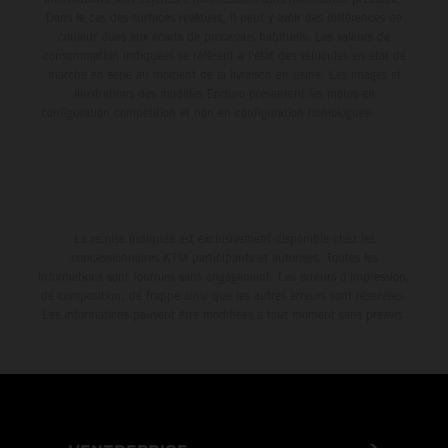
Dans le cas des surfaces revêtues, il peut y avoir des différences de
couleur dues aux écarts de processus habituels. Les valeurs de
consommation indiquées se réfèrent à l'état des véhicules en état de
marche en série au moment de la livraison en usine. Les images et
illustrations des modèles Enduro présentent les motos en
configuration compétition et non en configuration homologuée.
La remise indiquée est exclusivement disponible chez les
concessionnaires KTM participants et autorisés. Toutes les
informations sont fournies sans engagement. Les erreurs d'impression,
de composition, de frappe ainsi que les autres erreurs sont réservées.
Les informations peuvent être modifiées à tout moment sans préavis.