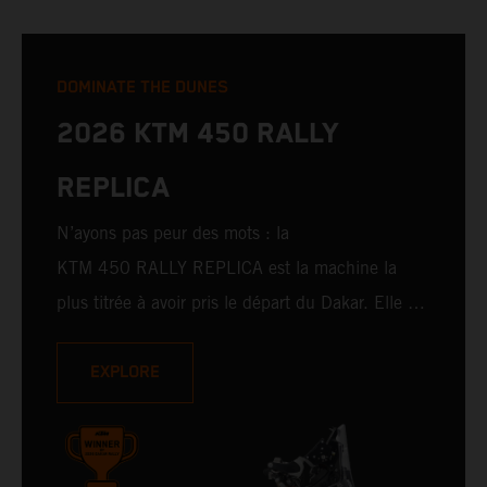
DOMINATE THE DUNES
2026 KTM 450 RALLY
REPLICA
N’ayons pas peur des mots : la
KTM 450 RALLY REPLICA est la machine la
plus titrée à avoir pris le départ du Dakar. Elle a
atteint le haut du podium entre les mains de
pilotes chevronnés et également remporté de
EXPLORE
nombreuses victoires avec des pilotes amateurs.
Avec 11 victoires sur 20 participations au Dakar
pour KTM, et 245 victoires d’étapes, la