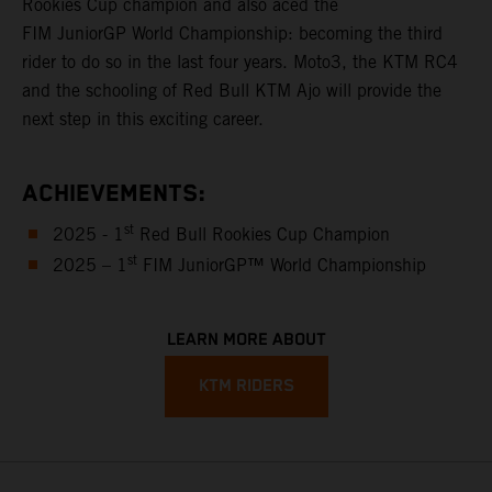
Rookies Cup champion and also aced the
FIM JuniorGP World Championship: becoming the third
rider to do so in the last four years. Moto3, the KTM RC4
and the schooling of Red Bull KTM Ajo will provide the
next step in this exciting career.
ACHIEVEMENTS:
st
2025 - 1
Red Bull Rookies Cup Champion
st
2025 – 1
FIM JuniorGP™ World Championship
LEARN MORE ABOUT
KTM RIDERS