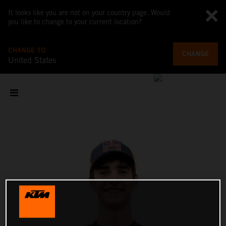
It looks like you are not on your country page. Would
you like to change to your current location?
CHANGE TO
CHANGE
United States