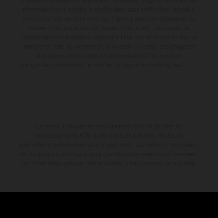
d'erreurs, de défauts d'impression, de mise en page et de saisie; ces
informations sont sujettes à modification sans notification préalable.
Dans le cas des surfaces revêtues, il peut y avoir des différences de
couleur dues aux écarts de processus habituels. Les valeurs de
consommation indiquées se réfèrent à l'état des véhicules en état de
marche en série au moment de la livraison en usine. Les images et
illustrations des modèles Enduro présentent les motos en
configuration compétition et non en configuration homologuée.
La remise indiquée est exclusivement disponible chez les
concessionnaires KTM participants et autorisés. Toutes les
informations sont fournies sans engagement. Les erreurs d'impression,
de composition, de frappe ainsi que les autres erreurs sont réservées.
Les informations peuvent être modifiées à tout moment sans préavis.