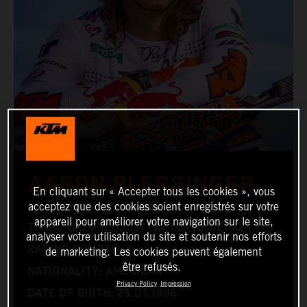
AARON PLESSINGER
En cliquant sur « Accepter tous les cookies », vous
acceptez que des cookies soient enregistrés sur votre
appareil pour améliorer votre navigation sur le site,
TEAM: RED BULL KTM FACTORY RACING
analyser votre utilisation du site et soutenir nos efforts
RACING NUMBER: 7
de marketing. Les cookies peuvent également
être refusés.
NATIONALITY: AMERICAN
Privacy Policy
Impression
DATE OF BIRTH: 25.01.1996