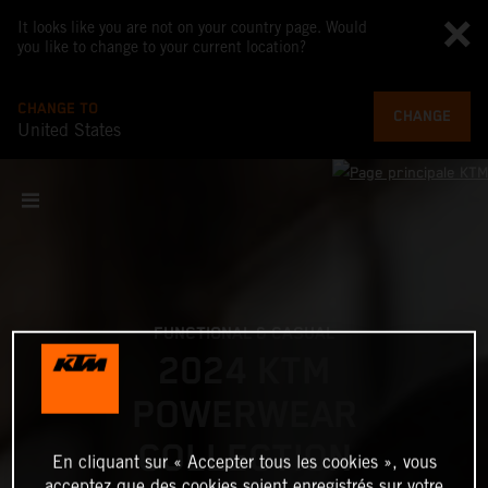
It looks like you are not on your country page. Would
you like to change to your current location?
CHANGE TO
CHANGE
United States
FUNCTIONAL & CASUAL
2024 KTM
POWERWEAR
COLLECTION
En cliquant sur « Accepter tous les cookies », vous
acceptez que des cookies soient enregistrés sur votre