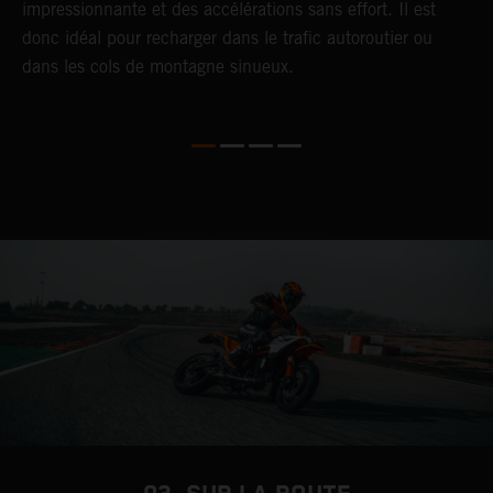
impressionnante et des accélérations sans effort. Il est
S
donc idéal pour recharger dans le trafic autoroutier ou
é
dans les cols de montagne sinueux.
r
f
r