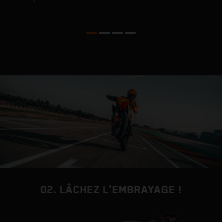
é
n
a
02. LÂCHEZ L'EMBRAYAGE !