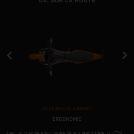
03. SUR LA ROUTE
LA COURSE AU CONFORT
ERGONOMIE
Avec un triangle ergo inspiré de son grand frère, la KTM
S