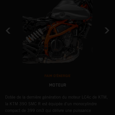
FAIM D'ÉNERGIE
MOTEUR
D
Dotée de la dernière génération du moteur LC4c de KTM,
L
la KTM 390 SMC R est équipée d'un monocylindre
m
t
compact de 399 cm3 qui délivre une puissance
c