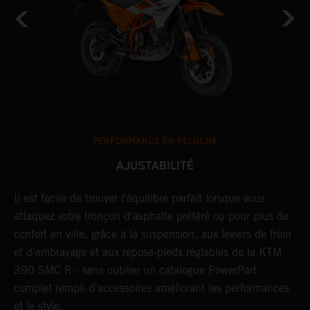
PERFORMANCE EN PELUCHE
AJUSTABILITÉ
um
Il est facile de trouver l'équilibre parfait lorsque vous
L
attaquez votre tronçon d'asphalte préféré ou pour plus de
d
s
confort en ville, grâce à la suspension, aux leviers de frein
s
et d'embrayage et aux repose-pieds réglables de la KTM
d
390 SMC R - sans oublier un catalogue PowerPart
b
complet rempli d'accessoires améliorant les performances
r
et le style.
l