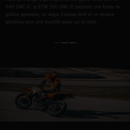
l
690 SMC R, la KTM 390 SMC R présente une forme de
a
n
guidon agressive, un angle d'assise droit et un espace
d
généreux pour une mobilité aisée sur la moto.
f