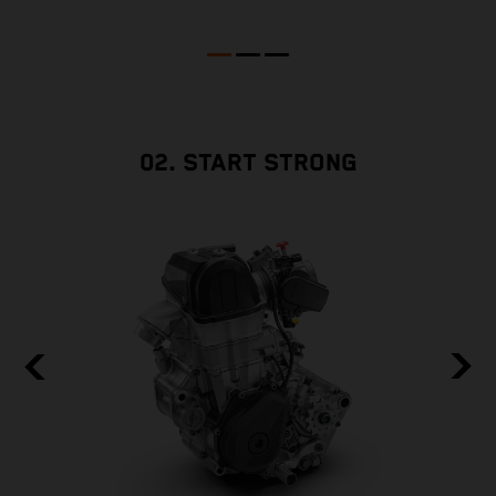
a
S
02. START STRONG