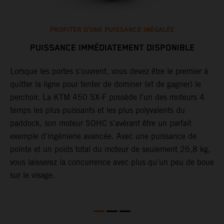
PROFITER D’UNE PUISSANCE INÉGALÉE
PUISSANCE IMMÉDIATEMENT DISPONIBLE
Lorsque les portes s'ouvrent, vous devez être le premier à
T
quitter la ligne pour tenter de dominer (et de gagner) le
g
F
perchoir. La KTM 450 SX-F possède l'un des moteurs 4
l
temps les plus puissants et les plus polyvalents du
p
paddock, son moteur SOHC s'avérant être un parfait
L
de
exemple d'ingénierie avancée. Avec une puissance de
q
r
pointe et un poids total du moteur de seulement 26,8 kg,
l
vous laisserez la concurrence avec plus qu'un peu de boue
d
sur le visage.
t
p
p