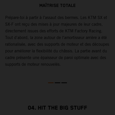
MAÎTRISE TOTALE
Prépare-toi à partir à l’assaut des bermes. Les KTM SX et
L
SX-F ont reçu des mises à jour majeures de leur cadre,
c
directement issues des efforts de KTM Factory Racing.
e
Tout d'abord, la zone autour de l'amortisseur arrière a été
c
rationalisée, avec des supports de moteur et des découpes
l
pour améliorer la flexibilité du châssis. La partie avant du
c
cadre présente une épaisseur de paroi optimale avec des
t
supports de moteur renouvelés.
s
i
p
04. HIT THE BIG STUFF