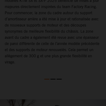
es
modèles KTM SX et SX-F 2025 bénéficie de mises à jour
d
majeures directement inspirées du team Factory Racing.
l
at
Pour commencer, la zone du cadre autour du support
r
d’amortisseur arrière a été mise à jour et rationalisée avec
p
de nouveaux supports de moteur et des découpes
e
synonymes de meilleure flexibilité du châssis. La zone
s
avant du cadre a également été revue avec une épaisseur
p
de paroi différente de celle de l’année modèle précédente
a
et des supports de moteur renouvelés. Cela permet un
s
allègement de 300 g et une plus grande flexibilité en
virage.