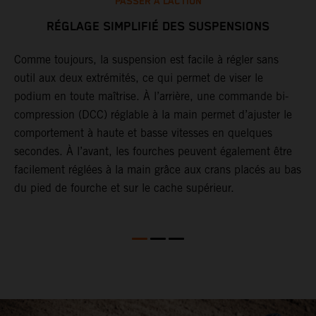
PASSER À L’ACTION
RÉGLAGE SIMPLIFIÉ DES SUSPENSIONS
ir
Comme toujours, la suspension est facile à régler sans
G
outil aux deux extrémités, ce qui permet de viser le
j
podium en toute maîtrise. À l’arrière, une commande bi-
r
es
compression (DCC) réglable à la main permet d’ajuster le
o
comportement à haute et basse vitesses en quelques
T
secondes. À l’avant, les fourches peuvent également être
c
facilement réglées à la main grâce aux crans placés au bas
a
du pied de fourche et sur le cache supérieur.
p
a
S