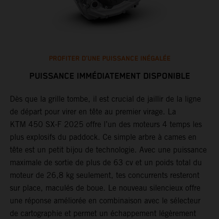
PROFITER D’UNE PUISSANCE INÉGALÉE
PUISSANCE IMMÉDIATEMENT DISPONIBLE
Dès que la grille tombe, il est crucial de jaillir de la ligne
T
de départ pour virer en tête au premier virage. La
F
KTM 450 SX-F 2025 offre l’un des moteurs 4 temps les
n
er
plus explosifs du paddock. Ce simple arbre à cames en
r
tête est un petit bijou de technologie. Avec une puissance
h
e
maximale de sortie de plus de 63 cv et un poids total du
s
moteur de 26,8 kg seulement, tes concurrents resteront
l
sur place, maculés de boue. Le nouveau silencieux offre
l
une réponse améliorée en combinaison avec le sélecteur
b
de cartographie et permet un échappement légèrement
Q