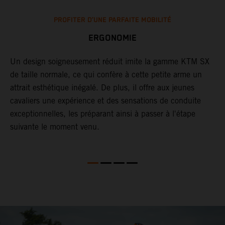
PROFITER D’UNE PARFAITE MOBILITÉ
ERGONOMIE
Un design soigneusement réduit imite la gamme KTM SX
A
t
de taille normale, ce qui confère à cette petite arme un
a
e
attrait esthétique inégalé. De plus, il offre aux jeunes
l
cavaliers une expérience et des sensations de conduite
M
exceptionnelles, les préparant ainsi à passer à l'étape
l
suivante le moment venu.