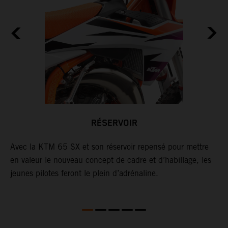
RÉSERVOIR
25
Avec la KTM 65 SX et son réservoir repensé pour mettre
L
-
en valeur le nouveau concept de cadre et d’habillage, les
s
jeunes pilotes feront le plein d’adrénaline.
c
m
i
le
e
r